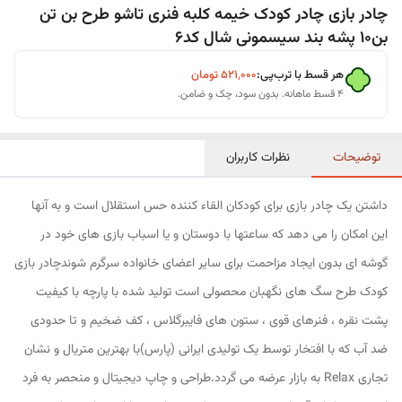
چادر بازی چادر کودک خیمه کلبه فنری تاشو طرح بن تن
بن10 پشه بند سیسمونی شال کد6
هر قسط با ترب‌پی:
۵۲۱٬۰۰۰
تومان
۴ قسط ماهانه. بدون سود، چک و ضامن.
توضیحات
نظرات کاربران
داشتن یک چادر بازی برای کودکان القاء کننده حس استقلال است و به آنها
این امکان را می دهد که ساعتها با دوستان و یا اسباب بازی های خود در
گوشه ای بدون ایجاد مزاحمت برای سایر اعضای خانواده سرگرم شوندچادر بازی
کودک طرح سگ های نگهبان محصولی است تولید شده با پارچه با کیفیت
پشت نقره ، فنرهای قوی ، ستون های فایبرگلاس ، کف ضخیم و تا حدودی
ضد آب که با افتخار توسط یک تولیدی ایرانی (پارس)با بهترین متریال و نشان
تجاری Relax به بازار عرضه می گردد.طراحی و چاپ دیجیتال و منحصر به فرد