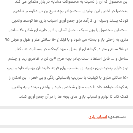
این محصول که آن را نسبت به محصولات مشابه در بازار متمایز می کند
منحصرا در اختیار این تولیدی است.چادر بچه طرح بن تن علاوه بر ظاهری
کودک پسند وسیله ای کارآمد برای جمع آوری اسباب بازی ها توسط والدین
است.این محصول با وزن سبک ، حمل آسان و کاور دایره ای شکل 40 سانتی
متری به راحتی باز و بسته می شود و با ارتفاع 110 سانتی متر و طول و عرض 95
در 95 سانتی متر در گوشه ای از منزل ، مهد کودک، در مسافرت ها، کنار
ساحل و ... قابل استفاد است.چادر بچه طرح #بن تن با ظاهری زیبا و چشم
نواز دارای پنجره توری تهویه ای مناسب برای فرزند دلبندتان بهمراه دارد و زیپ
150 سانتی متری با کیفیت با سرزیپ پلاستیکی رنگی و بی خطر ، این امکان را
به کودک خواهد داد تا درب منزل شخصی خود را براحتی ببندد و به والدین
کمک کند تا لوازم و اسباب بازی های بچه ها را در آن جمع آوری کنند.
دسته‌بندی
:
اسباب بازی