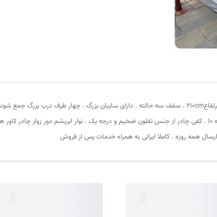
بالا و 4 عدد قلاب قسمت پایین . زیپ دانه درشت با شماره 10 . کفی چادر از جنس تفلون ضخیم و درجه یک . نوار ابر
ارسال همه روزه . کاملا ایرانی به همراه خدمات پس از فروش