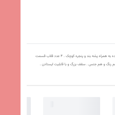
چادر مسافرتی ریپس 8 نفره . طول 250cm عرض 250cm ارتفاع210cm . سقف سه حالته . دارای سایبان بزرگ . چهار طرف درب بزرگ جمع شونده به همراه پشه بند و پنجره کوچک . 4 عدد قلاب قسمت
یشم دور زوار چادر کاور هم رنگ و هم جنس . سقف بزرگ و با قابلیت ایستادن .