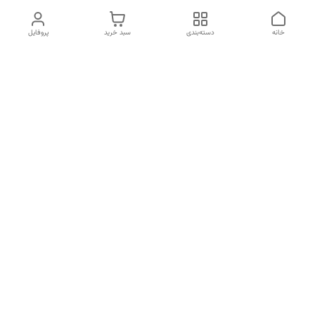
خانه
دسته‌بندی
سبد خرید
پروفایل
دسترسی سریع
تماس با ما
شکایات
درباره ما
قوانین و مقررات
سیاست حریم خصوصی
شماره تماس
09120511265
آدرس ایمیل
mahsasharahi1397@gmail.com