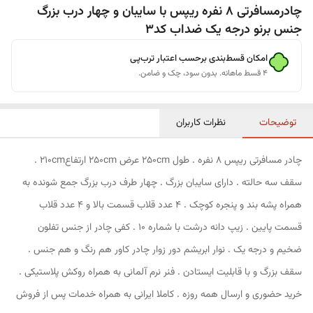
چادرمسافرتی 8 نفره ریپس با سایبان و چهار درب بزرگ
جنس برنو درجه یک ضداب کد3
امکان قسط‌بندی برحسب اعتبار ترب‌پی
۴ قسط ماهانه. بدون سود، چک و ضامن.
توضیحات
نظرات کاربران
چادر مسافرتی ریپس 8 نفره . طول 250cm عرض 250cm ارتفاع210cm .
سقف سه حالته . دارای سایبان بزرگ . چهار طرف درب بزرگ جمع شونده به
همراه پشه بند و پنجره کوچک . 4 عدد قلاب قسمت بالا و 4 عدد قلاب
قسمت پایین . زیپ دانه درشت با شماره 10 . کفی چادر از جنس تفلون
ضخیم و درجه یک . نوار ابریشم دور زوار چادر کاور هم رنگ و هم جنس .
سقف بزرگ و با قابلیت ایستادن . فنر نرم آلمانی به همراه روکش پلاستیکی .
خرید حضوری و ارسال همه روزه . کاملا ایرانی به همراه خدمات پس از فروش