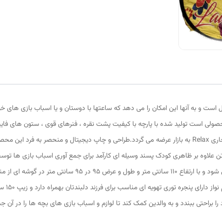
 است و به آنها این امکان را می دهد که ساعتها با دوستان و یا اسباب بازی های خ
صولی است تولید شده با پارچه با کیفیت پشت نقره ، فنرهای قوی ، ستون های فای
توسط یک تولیدی ایرانی (پارس)با بهترین متریال و نشان تجاری Relax به بازار عرضه می گردد.طراحی و چاپ دی
تن علاوه بر ظاهری کودک پسند وسیله ای کارآمد برای جمع آوری اسباب بازی ها ت
کاور دایره ای شکل 40 سانتی متری به راحتی باز و بسته می شود و با
استفاد 
 براحتی ببندد و به والدین کمک کند تا لوازم و اسباب بازی های بچه ها را در آن جم