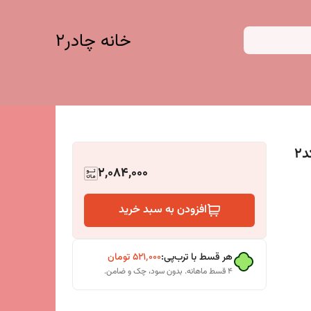
خانه چادر۲
چادربازی کودک طرح آشا و میشا رنگ قرمز کد2
2,084,000
افزودن به سبد خرید
هر قسط با ترب‌پی:
۵۲۱٬۰۰۰
تومان
۴ قسط ماهانه. بدون سود، چک و ضامن.