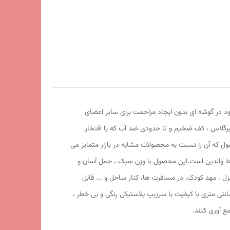
ود در گوشه ای بدون ایجاد مزاحمت برای سایر اعضای
برگلاس ، کف ضخیم و تا حدودی ضد آب که با افتخار
جیتال و منحصر به فرد این محصول که آن را نسبت به محصولات مشابه در بازار متمایز می
وسط والدین است.این محصول با وزن سبک ، حمل آسان و
 ارتفاع 110 سانتی متر و طول و عرض 95 در 95 سانتی متر در گوشه ای از منزل ، مهد کودک، در مسافرت ها، کنار ساحل و ... قابل
است.چادر بچه طرح #بن تن با ظاهری زیبا و چشم نواز دارای پنجره توری تهویه ای مناسب برای فرزند دلبندتان بهمراه دارد و زیپ 150 سانتی متری با کیفیت با سرزیپ پلاستیکی رنگی و بی خطر ،
ع آوری کنند.