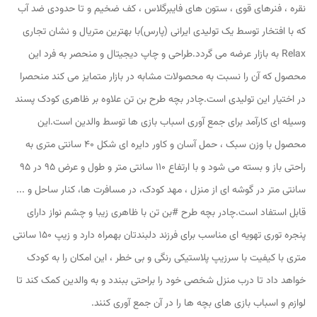
نقره ، فنرهای قوی ، ستون های فایبرگلاس ، کف ضخیم و تا حدودی ضد آب
که با افتخار توسط یک تولیدی ایرانی (پارس)با بهترین متریال و نشان تجاری
Relax به بازار عرضه می گردد.طراحی و چاپ دیجیتال و منحصر به فرد این
محصول که آن را نسبت به محصولات مشابه در بازار متمایز می کند منحصرا
در اختیار این تولیدی است.چادر بچه طرح بن تن علاوه بر ظاهری کودک پسند
وسیله ای کارآمد برای جمع آوری اسباب بازی ها توسط والدین است.این
محصول با وزن سبک ، حمل آسان و کاور دایره ای شکل 40 سانتی متری به
راحتی باز و بسته می شود و با ارتفاع 110 سانتی متر و طول و عرض 95 در 95
سانتی متر در گوشه ای از منزل ، مهد کودک، در مسافرت ها، کنار ساحل و ...
قابل استفاد است.چادر بچه طرح #بن تن با ظاهری زیبا و چشم نواز دارای
پنجره توری تهویه ای مناسب برای فرزند دلبندتان بهمراه دارد و زیپ 150 سانتی
متری با کیفیت با سرزیپ پلاستیکی رنگی و بی خطر ، این امکان را به کودک
خواهد داد تا درب منزل شخصی خود را براحتی ببندد و به والدین کمک کند تا
لوازم و اسباب بازی های بچه ها را در آن جمع آوری کنند.