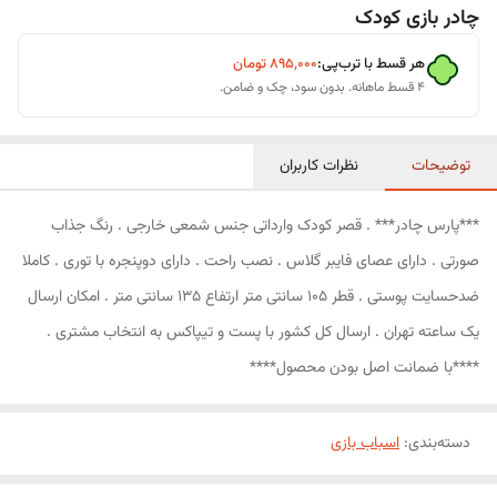
چادر بازی کودک
هر قسط با ترب‌پی:
۸۹۵٬۰۰۰
تومان
۴ قسط ماهانه. بدون سود، چک و ضامن.
توضیحات
نظرات کاربران
***پارس چادر*** . قصر کودک وارداتی جنس شمعی خارجی . رنگ جذاب
صورتی . دارای عصای فایبر گلاس . نصب راحت . دارای دوپنجره با توری . کاملا
ضدحسایت پوستی . قطر 105 سانتی متر ارتفاع 135 سانتی متر . امکان ارسال
یک ساعته تهران . ارسال کل کشور با پست و تیپاکس به انتخاب مشتری .
****با ضمانت اصل بودن محصول****
دسته‌بندی
:
اسباب بازی