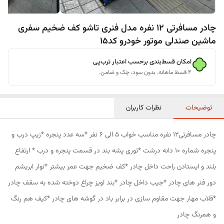
چادر مسافرتی 12 نفره مدل فنری تاشو کف ضخیم سفری
ماشین صندلی موتور خودرو کد15
امکان قسط‌بندی برحسب اعتبار ترب‌پی
۴ قسط ماهانه. بدون سود، چک و ضامن.
توضیحات
نظرات کاربران
چادر مسافرتی12 نفره مناسب خواب 5 الی 6 نفر *سه عدد پنجره *زیپ درب و
پنجره شماره 10 دانه درشت *توری پشه بند در قسمت پنجره و درب * ارتفاع
بلند و ایستادن راحت داخل چادر *کف ضخیم جهت عمر بیشتر *نوار ابریشم
دور فنر های چادر *جیب داخل چادر *بند اویز چراغ دوخته شده به سقف چادر
*قلاب مهار جهت مقاوم سازی در برابر باد در گوشه های چادر *کیف هم رنگ
و همرنگ چادر