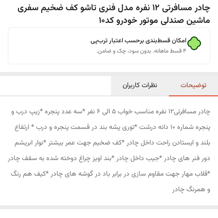
چادر مسافرتی 12 نفره مدل فنری تاشو کف ضخیم سفری
ماشین صندلی موتور خودرو کد10
امکان قسط‌بندی برحسب اعتبار ترب‌پی
۴ قسط ماهانه. بدون سود، چک و ضامن.
توضیحات
نظرات کاربران
چادر مسافرتی12 نفره مناسب خواب 5 الی 6 نفر *سه عدد پنجره *زیپ درب و
پنجره شماره 10 دانه درشت *توری پشه بند در قسمت پنجره و درب * ارتفاع
بلند و ایستادن راحت داخل چادر *کف ضخیم جهت عمر بیشتر *نوار ابریشم
دور فنر های چادر *جیب داخل چادر *بند اویز چراغ دوخته شده به سقف چادر
*قلاب مهار جهت مقاوم سازی در برابر باد در گوشه های چادر *کیف هم رنگ
و همرنگ چادر