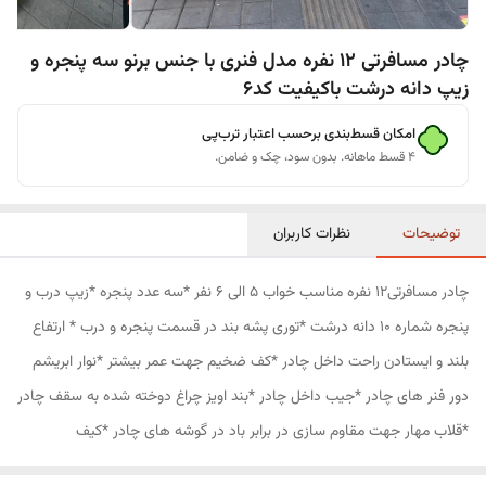
چادر مسافرتی 12 نفره مدل فنری با جنس برنو سه پنجره و
زیپ دانه درشت باکیفیت کد6
امکان قسط‌بندی برحسب اعتبار ترب‌پی
۴ قسط ماهانه. بدون سود، چک و ضامن.
توضیحات
نظرات کاربران
چادر مسافرتی12 نفره مناسب خواب 5 الی 6 نفر *سه عدد پنجره *زیپ درب و
پنجره شماره 10 دانه درشت *توری پشه بند در قسمت پنجره و درب * ارتفاع
بلند و ایستادن راحت داخل چادر *کف ضخیم جهت عمر بیشتر *نوار ابریشم
دور فنر های چادر *جیب داخل چادر *بند اویز چراغ دوخته شده به سقف چادر
*قلاب مهار جهت مقاوم سازی در برابر باد در گوشه های چادر *کیف