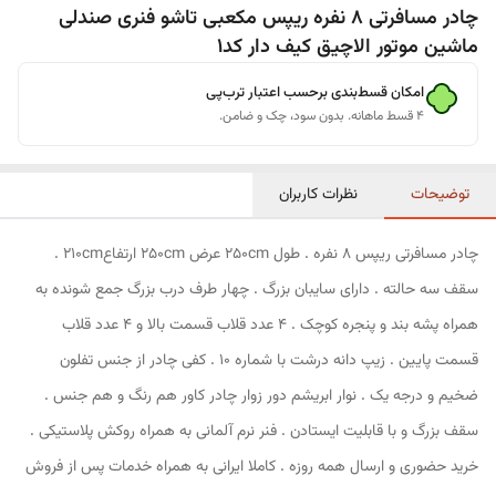
چادر مسافرتی 8 نفره ریپس مکعبی تاشو فنری صندلی
ماشین موتور الاچیق کیف دار کد1
امکان قسط‌بندی برحسب اعتبار ترب‌پی
۴ قسط ماهانه. بدون سود، چک و ضامن.
توضیحات
نظرات کاربران
چادر مسافرتی ریپس 8 نفره . طول 250cm عرض 250cm ارتفاع210cm .
سقف سه حالته . دارای سایبان بزرگ . چهار طرف درب بزرگ جمع شونده به
همراه پشه بند و پنجره کوچک . 4 عدد قلاب قسمت بالا و 4 عدد قلاب
قسمت پایین . زیپ دانه درشت با شماره 10 . کفی چادر از جنس تفلون
ضخیم و درجه یک . نوار ابریشم دور زوار چادر کاور هم رنگ و هم جنس .
سقف بزرگ و با قابلیت ایستادن . فنر نرم آلمانی به همراه روکش پلاستیکی .
خرید حضوری و ارسال همه روزه . کاملا ایرانی به همراه خدمات پس از فروش