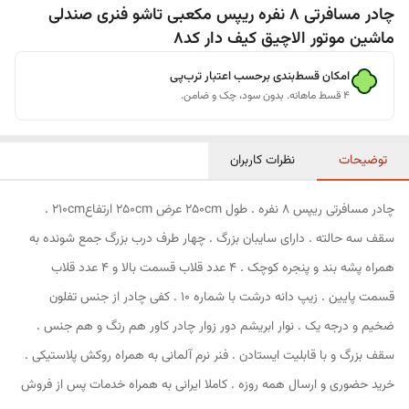
چادر مسافرتی 8 نفره ریپس مکعبی تاشو فنری صندلی
ماشین موتور الاچیق کیف دار کد8
امکان قسط‌بندی برحسب اعتبار ترب‌پی
۴ قسط ماهانه. بدون سود، چک و ضامن.
توضیحات
نظرات کاربران
چادر مسافرتی ریپس 8 نفره . طول 250cm عرض 250cm ارتفاع210cm .
سقف سه حالته . دارای سایبان بزرگ . چهار طرف درب بزرگ جمع شونده به
همراه پشه بند و پنجره کوچک . 4 عدد قلاب قسمت بالا و 4 عدد قلاب
قسمت پایین . زیپ دانه درشت با شماره 10 . کفی چادر از جنس تفلون
ضخیم و درجه یک . نوار ابریشم دور زوار چادر کاور هم رنگ و هم جنس .
سقف بزرگ و با قابلیت ایستادن . فنر نرم آلمانی به همراه روکش پلاستیکی .
خرید حضوری و ارسال همه روزه . کاملا ایرانی به همراه خدمات پس از فروش