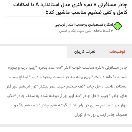
چادر مسافرتی 8 نفره فنری مدل استاندارد A با امکانات
کامل و کفی ضخیم مناسب ماشین کد5
امکان قسط‌بندی برحسب اعتبار ترب‌پی
۴ قسط ماهانه. بدون سود، چک و ضامن.
توضیحات
نظرات کاربران
چادر مسافرتی 8نفره مناسب خواب 4نفر *سه عدد پنجره *زیپ درب و پنجره
شماره 10 دانه درشت *توری پشه بند در قسمت پنجره و درب * ارتفاع بلند و
ایستادن راحت داخل چادر *کف ضخیم جهت عمر بیشتر *نوار ابریشم دور فنر
های چادر *جیب داخل چادر *بند اویز چراغ دوخته شده به سقف چادر *قلاب
مهار جهت مقاوم سازی در برابر باد در گوشه های چادر *کیف هم رنگ و
همرنگ چادر ارسال روزانه از تهران