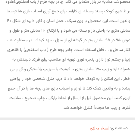
محصولات مشابه در بازار متمایز می کند. چادر بچه طرح ( باب اسفنجی)علاوه
بر ظاهری کودک پسند وسیله ای کارآمد برای جمع آوری اسباب بازی ها توسط
والدین است. این محصول با وزن سبک ، حمل آسان و کاور دایره ای شکل 40
سانتی متری به راحتی باز و بسته می شود و با ارتفاع 110 سانتی متر و طول و
عرض 95 در 95 سانتی متر در گوشه ای از منزل ، مهد کودک، در مسافرت ها،
کنار ساحل و ... قابل استفاد است. چادر بچه طرح ( باب اسفنجی) با ظاهری
زیبا و چشم نواز دارای پنجره توری تهویه ای مناسب برای فرزند دلبندتان به
همراه دارد و زیپ 150 سانتی متری با کیفیت با سرزیپ پلاستیکی رنگی و بی
خطر ، این امکان را به کودک خواهد داد تا درب منزل شخصی خود را براحتی
ببندد و به والدین کمک کند تا لوازم و اسباب بازی های بچه ها را در آن جمع
آوری کنند. این محصول قبل از ارسال از لحاظ پارگی ، چاپ صحیح ، سلامت
فنرها و زیپ ها مجدداً کنترل خواهند شد
دسته‌بندی
:
اسباب بازی