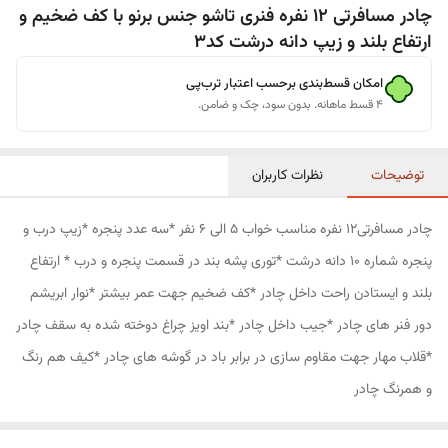
چادر مسافرتی 12 نفره فنری تاشو جنس برنو با کف ضخیم و
ارتفاع بلند و زیپ دانه درشت کد3
امکان قسط‌بندی برحسب اعتبار ترب‌پی
۴ قسط ماهانه. بدون سود، چک و ضامن.
توضیحات
نظرات کاربران
چادر مسافرتی12 نفره مناسب خواب 5 الی 6 نفر *سه عدد پنجره *زیپ درب و
پنجره شماره 10 دانه درشت *توری پشه بند در قسمت پنجره و درب * ارتفاع
بلند و ایستادن راحت داخل چادر *کف ضخیم جهت عمر بیشتر *نوار ابریشم
دور فنر های چادر *جیب داخل چادر *بند اویز چراغ دوخته شده به سقف چادر
*قلاب مهار جهت مقاوم سازی در برابر باد در گوشه های چادر *کیف هم رنگ
و همرنگ چادر