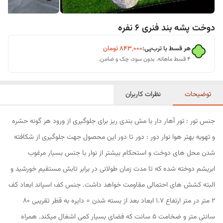
دوخت پشه بند فنری 6 نفره
هر قسط با ترب‌پی:
۸۴۳٬۰۰۰
تومان
۴ قسط ماهانه. بدون سود، چک و ضامن.
توضیحات
نظرات کاربران
جنس تور : تور آهار دار با مش بندی ریز برای جلوگیری از ورود هر گونه حشره
و تهویه بهتر هوا نوار دور : دور تا دور این محصول جهت جلوگیری از شکافته
شدن محل های دوخت و استحکام بیشتر از نوار با جنس بسیار مرغوب
ابریشم دوخته شده که تا مدت زمان طولانی در برابر تابش مستقیم خورشید و
البته کشش های احتمالی مقاومت خواهد داشت. جنس کف اسپاند ابعاد کف
2 متر در متر ارتفاع 1.7 ابعاد بعد از بسته شدن = دایره به قطر تقریبی 80
سانتی متر و ضخامت 5 سانت که فضای بسیار کمی اشغال میکند. همراه