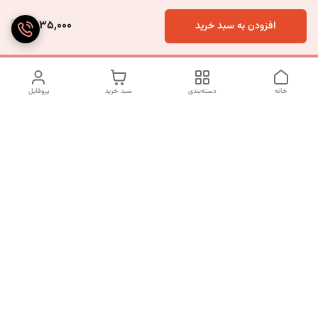
1,535,000
افزودن به سبد خرید
خانه
دسته‌بندی
سبد خرید
پروفایل
دسترسی سریع
تماس با ما
شکایات
درباره ما
قوانین و مقررات
سیاست حریم خصوصی
شماره تماس
09120511265