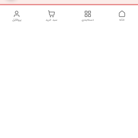
خانه
دسته‌بندی
سبد خرید
پروفایل
دسترسی سریع
تماس با ما
شکایات
درباره ما
قوانین و مقررات
سیاست حریم خصوصی
شماره تماس
09197499400
آدرس ایمیل
mahsasharahi1397@gmail.com