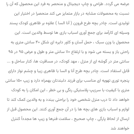
عرضه می گردد. طراحی و چاپ دیجیتال و منحصر به فرد این محصول که آن را
نسبت به محصولات مشابه در بازار متمایز می کند منحصرا در اختیار این
تولیدی است. چادر بچه طرح فروزن ( آنا السا ) علاوه بر ظاهری کودک پسند
وسیله ای کارآمد برای جمع آوری اسباب بازی ها توسط والدین است. این
محصول با وزن سبک ، حمل آسان و کاور دایره ای شکل 40 سانتی متری به
راحتی باز و بسته می شود و با ارتفاع 110 سانتی متر و طول و عرض 95 در 95
سانتی متر در گوشه ای از منزل ، مهد کودک، در مسافرت ها، کنار ساحل و ...
قابل استفاد است. چادر بچه طرح آنا و السا با ظاهری زیبا و چشم نواز دارای
پنجره توری تهویه ای مناسب برای فرزند دلبندتان بهمراه دارد و زیپ 150 سانتی
متری با کیفیت با سرزیپ پلاستیکی رنگی و بی خطر ، این امکان را به کودک
خواهد داد تا درب منزل شخصی خود را براحتی ببندد و به والدین کمک کند تا
لوازم و اسباب بازی های بچه ها را در آن جمع آوری کنند. این محصول قبل از
ارسال از لحاظ پارگی ، چاپ صحیح ، سلامت فنرها و زیپ ها مجدداً کنترل
خواهند شد