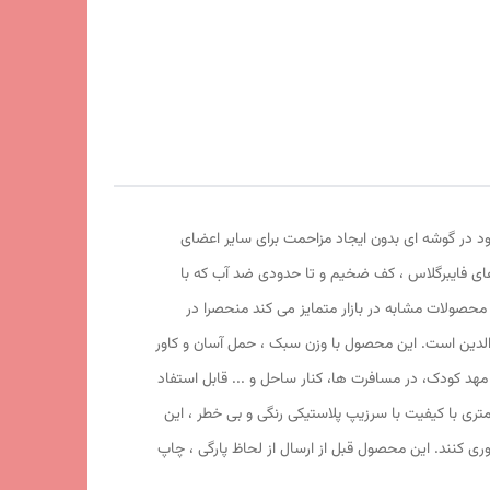
ود در گوشه ای بدون ایجاد مزاحمت برای سایر اعضای
های فایبرگلاس ، کف ضخیم و تا حدودی ضد آب که با
 محصولات مشابه در بازار متمایز می کند منحصرا در
 والدین است. این محصول با وزن سبک ، حمل آسان و کاور
1 سانتی متر و طول و عرض 95 در 95 سانتی متر در گوشه ای از منزل ، مهد کودک، در مسافرت ها، کنار ساحل و ... قابل استفاد
 السا با ظاهری زیبا و چشم نواز دارای پنجره توری تهویه ای مناسب برای فرزند دلبندتان بهمراه دارد و زیپ 150 سانتی متری با کیفیت با سرزیپ پلاستیکی رنگی و بی خطر ، این
وری کنند. این محصول قبل از ارسال از لحاظ پارگی ، چاپ