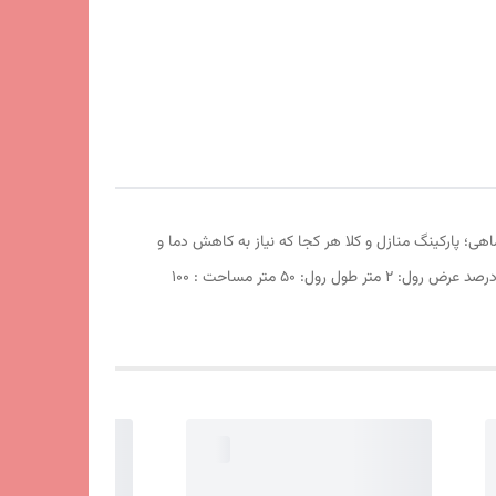
هی؛ پارکینگ منازل و کلا هر کجا که نیاز به کاهش دما و
ایجاد سایه باشد مورد استفاده قرار میگیرد مشخصات محصول: توری شید گلخانه پنجاه درصد نحوه فروش: رول کامل درصد سایه اندازی : 50 درصد عرض رول: 2 متر طول رول: 50 متر مساحت : 100