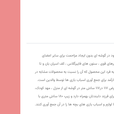
ود در گوشه ای بدون ایجاد مزاحمت برای سایر اعضای
 با کیفیت شمعی پشت نقره ، فنرهای قوی ، ستون های فایبرگلاس ، کف اسپان بان و تا
 به فرد این محصول که آن را نسبت به محصولات مشابه در
 (spider man 2 ) علاوه بر ظاهری کودک پسند وسیله ای کارآمد برای جمع آوری اسباب بازی ها توسط والدین است.
این محصول با وزن سبک ، حمل آسان و کاور دایره ای شکل 43 سانتی متری به راحتی باز و بسته می شود و با ارتفاع 124 سانتی متر و طول و عرض 117 در117 سانتی متر در گوشه ای از منزل ، مهد کودک،
در مسافرت ها، کنار ساحل و ... قابل استفاد است. چادر بچه طرح مرد عنکبوتی با ظاهری زیبا و چشم نواز دارای پنجره زیپی تهویه ای مناسب برای فرزند دلبندتان بهمراه دارد و زیپ 180 سانتی متری با
لوازم و اسباب بازی های بچه ها را در آن جمع آوری کنند.