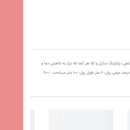
هی؛ پارکینگ منازل و کلا هر کجا که نیاز به کاهش دما و
ایجاد سایه باشد مورد استفاده قرار میگیرد مشخصات محصول: توری شید گلخانه پنجاه درصد نحوه فروش: رول کامل درصد سایه اندازی : 50 درصد عرض رول: 6 متر طول رول: 100 متر مساحت : 600