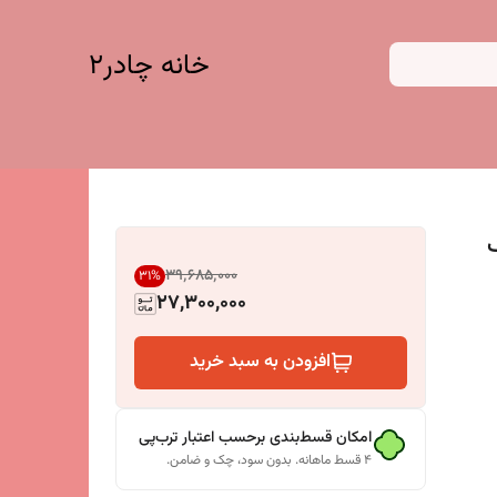
خانه چادر۲
 رنگ
۳۹٬۶۸۵٬۰۰۰
31
%
27,300,000
افزودن به سبد خرید
امکان قسط‌بندی برحسب اعتبار ترب‌پی
۴ قسط ماهانه. بدون سود، چک و ضامن.