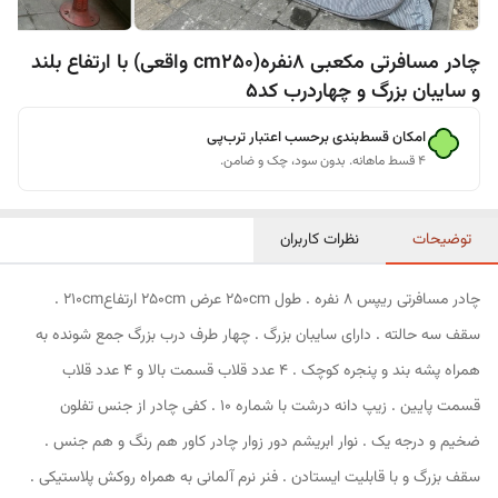
چادر مسافرتی مکعبی 8نفره(cm250 واقعی) با ارتفاع بلند
و سایبان بزرگ و چهاردرب کد5
امکان قسط‌بندی برحسب اعتبار ترب‌پی
۴ قسط ماهانه. بدون سود، چک و ضامن.
توضیحات
نظرات کاربران
چادر مسافرتی ریپس 8 نفره . طول 250cm عرض 250cm ارتفاع210cm .
سقف سه حالته . دارای سایبان بزرگ . چهار طرف درب بزرگ جمع شونده به
همراه پشه بند و پنجره کوچک . 4 عدد قلاب قسمت بالا و 4 عدد قلاب
قسمت پایین . زیپ دانه درشت با شماره 10 . کفی چادر از جنس تفلون
ضخیم و درجه یک . نوار ابریشم دور زوار چادر کاور هم رنگ و هم جنس .
سقف بزرگ و با قابلیت ایستادن . فنر نرم آلمانی به همراه روکش پلاستیکی .