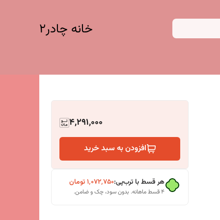
خانه چادر۲
4,291,000
افزودن به سبد خرید
هر قسط با ترب‌پی:
۱٬۰۷۲٬۷۵۰
تومان
۴ قسط ماهانه. بدون سود، چک و ضامن.