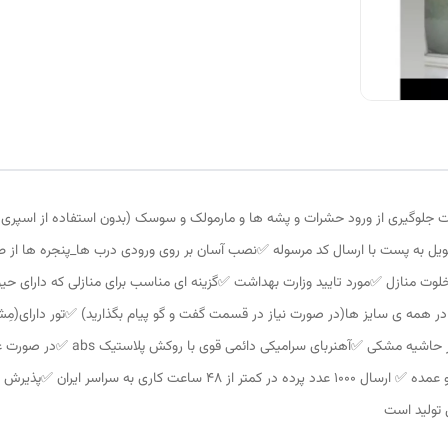
ت جلوگیری از ورود حشرات و پشه ها و مارمولک و سوسک (بدون استفاده از اسپر
آماده سازی پرده در کمتر از 8 ساعت و تحویل به پست با ارسال کد مرسوله ✅️نصب آسان بر روی ورودی درب ها
خلوت منازل ✅️مورد تایید وزارت بهداشت ✅️گزینه ای مناسب برای منازلی که دارای حی
در همه ی سایز ها(در صورت نیاز در قسمت گفت و گو پیام بگذارید) ✅️تور دارای(مِ
سهولت در تردد هوا ✅️رنگ خود توری ط
میباشد و کل مبلغ استرداد میشود ✅️فروش به صورت تک و عمده ✅️ ارسال 1000 عد
 تولید است