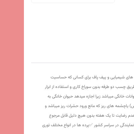
ی های شیمیایی و پیف پاف برای کسانی که حساسیت
_پنجره ها از طریق چسب دو طرفه بدون سوراخ کاری و استفاده از ابزار
وانات خانگی میباشد زیرا اجازه میدهد حیوان خانگی به
ش) یاچشمه های ریز که مانع ورود حشرات ریز میباشد و
وسی میباشد با نوار حاشیه مشکی ✅️آهنربای سرامیکی دائمی قوی با روکش پلاستیک abs ✅️در صورت عدم رضایت تا یک هفته بدون هیچ دلیل قابل مرجوع
د پرده در کمتر از 48 ساعت کاری به سراسر ایران ✅️پذیرش نمایندگی در سراسر کشور ✅️پرده ها در انواع مختلف توری