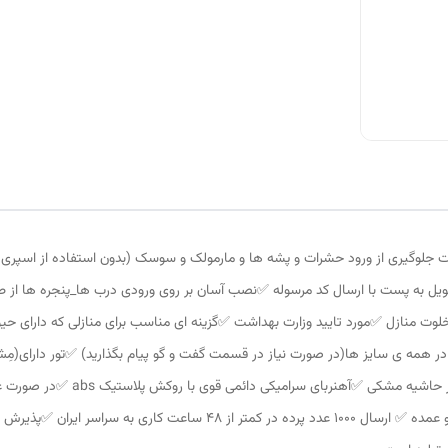
ت جلوگیری از ورود حشرات و پشه ها و مارمولک و سوسک (بدون استفاده از اسپر
آماده سازی پرده در کمتر از 8 ساعت و تحویل به پست با ارسال کد مرسوله ✅️نصب آسان بر روی ورودی درب ها
خلوت منازل ✅️مورد تایید وزارت بهداشت ✅️گزینه ای مناسب برای منازلی که دارای حی
در همه ی سایز ها(در صورت نیاز در قسمت گفت و گو پیام بگذارید) ✅️تور دارای(مِ
سهولت در تردد هوا ✅️رنگ خود توری ط
میباشد و کل مبلغ استرداد میشود ✅️فروش به صورت تک و عمده ✅️ ارسال 1000 عد