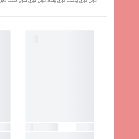
دوبل_توری پلاست_توری وسط دوبل_توری سوپر مگنت قابل