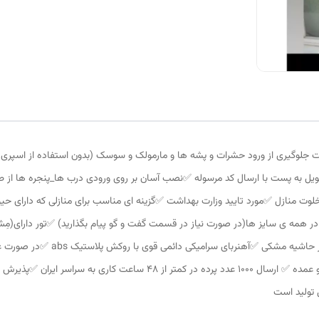
ت جلوگیری از ورود حشرات و پشه ها و مارمولک و سوسک (بدون استفاده از اسپر
آماده سازی پرده در کمتر از 8 ساعت و تحویل به پست با ارسال کد مرسوله ✅️نصب آسان بر روی ورودی درب ها
خلوت منازل ✅️مورد تایید وزارت بهداشت ✅️گزینه ای مناسب برای منازلی که دارای حی
در همه ی سایز ها(در صورت نیاز در قسمت گفت و گو پیام بگذارید) ✅️تور دارای(مِ
سهولت در تردد هوا ✅️رنگ خود توری ط
میباشد و کل مبلغ استرداد میشود ✅️فروش به صورت تک و عمده ✅️ ارسال 1000 عد
 تولید است