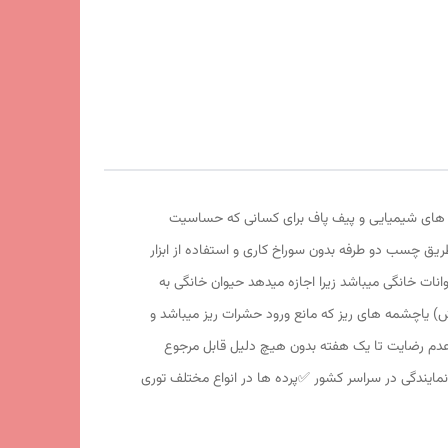
ی های شیمیایی و پیف پاف برای کسانی که حساسیت
_پنجره ها از طریق چسب دو طرفه بدون سوراخ کاری و استفاده از ابزار
وانات خانگی میباشد زیرا اجازه میدهد حیوان خانگی به
ش) یاچشمه های ریز که مانع ورود حشرات ریز میباشد و
وسی میباشد با نوار حاشیه مشکی ✅️آهنربای سرامیکی دائمی قوی با روکش پلاستیک abs ✅️در صورت عدم رضایت تا یک هفته بدون هیچ دلیل قابل مرجوع
د پرده در کمتر از 48 ساعت کاری به سراسر ایران ✅️پذیرش نمایندگی در سراسر کشور ✅️پرده ها در انواع مختلف توری