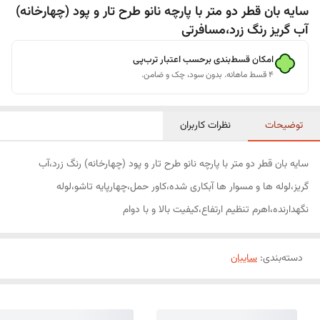
سایه بان قطر دو متر با پارچه نانو طرح تار و پود (چهارخانه)
آب گریز رنگ زرد،مسافرتی
امکان قسط‌بندی برحسب اعتبار ترب‌پی
۴ قسط ماهانه. بدون سود، چک و ضامن.
توضیحات
نظرات کاربران
سایه بان قطر دو متر با پارچه نانو طرح تار و پود (چهارخانه) رنگ زرد،آب
گریز،لوله ها و مسوار ها آبکاری شده،کاور حمل،چهارپایه تاشو،لوله
نگهدارنده،اهرم تنظیم ارتفاع،کیفیت بالا و با دوام
دسته‌بندی
:
سایبان