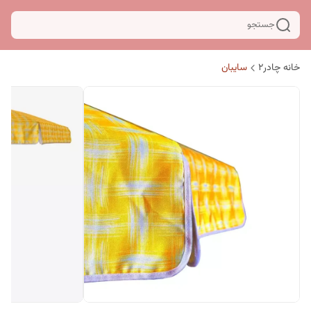
جستجو
خانه چادر۲
سایبان