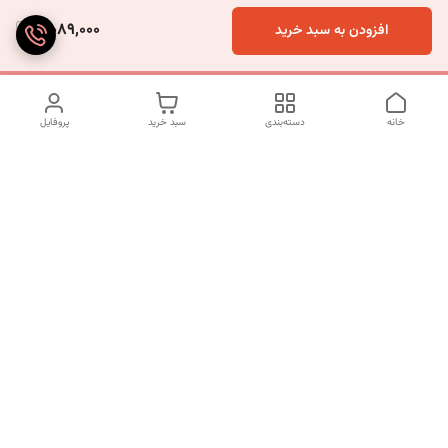
5,089,000
افزودن به سبد خرید
خانه
دسته‌بندی
سبد خرید
پروفایل
دسترسی سریع
تماس با ما
شکایات
درباره ما
قوانین و مقررات
سیاست حریم خصوصی
شماره تماس
09197499400