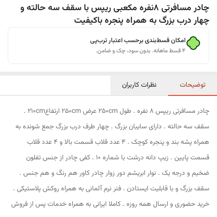
چادر مسافرتی 8نفره مکعبی ریپس با سقف سه حالته و
چهار درب بزرگ به همراه پنجره باکیفیت
امکان قسط‌بندی برحسب اعتبار ترب‌پی
۴ قسط ماهانه. بدون سود، چک و ضامن.
توضیحات
نظرات کاربران
چادر مسافرتی ریپس 8 نفره . طول 250cm عرض 250cm ارتفاع210cm .
سقف سه حالته . دارای سایبان بزرگ . چهار طرف درب بزرگ جمع شونده به
همراه پشه بند و پنجره کوچک . 4 عدد قلاب قسمت بالا و 4 عدد قلاب
قسمت پایین . زیپ دانه درشت با شماره 10 . کفی چادر از جنس تفلون
ضخیم و درجه یک . نوار ابریشم دور زوار چادر کاور هم رنگ و هم جنس .
سقف بزرگ و با قابلیت ایستادن . فنر نرم آلمانی به همراه روکش پلاستیکی .
خرید حضوری و ارسال همه روزه . کاملا ایرانی به همراه خدمات پس از فروش