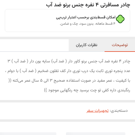
چادر مسافرتی 4 نفره جنس برنو ضد آب
امکان قسط‌بندی برحسب اعتبار ترب‌پی
۴ قسط ماهانه. بدون سود، چک و ضامن.
توضیحات
نظرات کاربران
چادر 4 نفره ضد آب جنس برنو کاور دار ( ضد آب) سایه بون دار ( ضد آب ) 3
عدد پنجره توری ثابت یک درب توری دار کف تفلون ضخیم ( ضد آب ) با دوام ،
با کیفیت ، عمر مفید در صورت استفاده صحیح 3 الی 5 سال عمر می‌کنه ((
رنگبندی داره کفی تو چت برسید چه رنگهایی موجود ))
دسته‌بندی
:
تجهیزات سفر