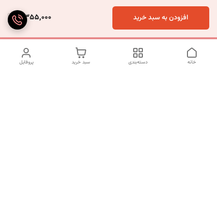
5,355,000
افزودن به سبد خرید
خانه
دسته‌بندی
سبد خرید
پروفایل
دسترسی سریع
تماس با ما
شکایات
درباره ما
قوانین و مقررات
سیاست حریم خصوصی
شماره تماس
09120511265