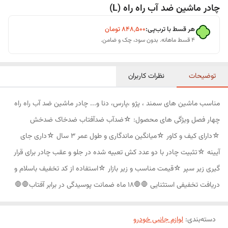
چادر ماشین ضد آب راه راه (L)
هر قسط با ترب‌پی:
۸۴۸٬۵۰۰
تومان
۴ قسط ماهانه. بدون سود، چک و ضامن.
توضیحات
نظرات کاربران
مناسب ماشین های سمند ، پژو ،پارس، دنا و... چادر ماشین ضد آب راه راه
چهار فصل ویژگی های محصول: ☆ضدآب ضدآفتاب ضدخاک ضدخش
☆دارای کیف و کاور ☆میانگین ماندگاری و طول عمر 3 سال ☆داری جای
آیینه ☆تثبیت چادر با دو عدد کش تعبیه شده در جلو و عقب چادر برای قرار
گیری زیر سپر ☆قیمت مناسب و زیر بازار ☆استفاده از کد تخفیف باسلام و
دریافت تخفیفی استثنایی 🛑🛑18 ماه ضمانت پوسیدگی در برابر آفتاب🛑🛑
دسته‌بندی
:
لوازم جانبی خودرو