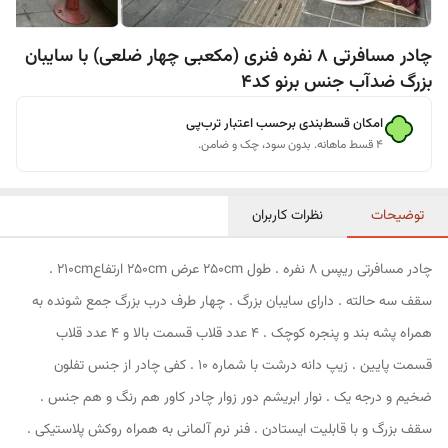
چادر مسافرتی 8 نفره فنری (مکعبی چهار ضلعی) با سایبان
بزرگ ضدآب جنس برنو کد4
امکان قسط‌بندی برحسب اعتبار ترب‌پی
۴ قسط ماهانه. بدون سود، چک و ضامن.
توضیحات
نظرات کاربران
چادر مسافرتی ریپس 8 نفره . طول 250cm عرض 250cm ارتفاع210cm .
سقف سه حالته . دارای سایبان بزرگ . چهار طرف درب بزرگ جمع شونده به
همراه پشه بند و پنجره کوچک . 4 عدد قلاب قسمت بالا و 4 عدد قلاب
قسمت پایین . زیپ دانه درشت با شماره 10 . کفی چادر از جنس تفلون
ضخیم و درجه یک . نوار ابریشم دور زوار چادر کاور هم رنگ و هم جنس .
سقف بزرگ و با قابلیت ایستادن . فنر نرم آلمانی به همراه روکش پلاستیکی .