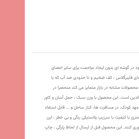
ود در گوشه ای بدون ایجاد مزاحمت برای سایر اعضای
های فایبرگلاس ، کف ضخیم و تا حدودی ضد آب که با
 محصولات مشابه در بازار متمایز می کند منحصرا در
 والدین است. این محصول با وزن سبک ، حمل آسان و کاور
1 سانتی متر و طول و عرض 95 در 95 سانتی متر در گوشه ای از منزل ، مهد کودک، در مسافرت ها، کنار ساحل و ... قابل استفاد
 السا با ظاهری زیبا و چشم نواز دارای پنجره توری تهویه ای مناسب برای فرزند دلبندتان بهمراه دارد و زیپ 150 سانتی متری با کیفیت با سرزیپ پلاستیکی رنگی و بی خطر ، این
وری کنند. این محصول قبل از ارسال از لحاظ پارگی ، چاپ