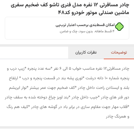
چادر مسافرتی 12 نفره مدل فنری تاشو کف ضخیم سفری
ماشین صندلی موتور خودرو کد48
امکان قسط‌بندی برحسب اعتبار ترب‌پی
۴ قسط ماهانه. بدون سود، چک و ضامن.
توضیحات
نظرات کاربران
چادر مسافرتی12 نفره مناسب خواب 5 الی 6 نفر *سه عدد پنجره *زیپ درب و
پنجره شماره 10 دانه درشت *توری پشه بند در قسمت پنجره و درب * ارتفاع
بلند و ایستادن راحت داخل چادر *کف ضخیم جهت عمر بیشتر *نوار ابریشم
دور فنر های چادر *جیب داخل چادر *بند اویز چراغ دوخته شده به سقف چادر
*قلاب مهار جهت مقاوم سازی در برابر باد در گوشه های چادر *کیف هم رنگ
و همرنگ چادر