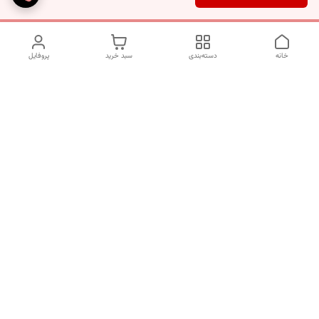
خانه
دسته‌بندی
سبد خرید
پروفایل
دسترسی سریع
تماس با ما
شکایات
درباره ما
قوانین و مقررات
سیاست حریم خصوصی
شماره تماس
09120511265
آدرس ایمیل
mahsasharahi1397@gmail.com