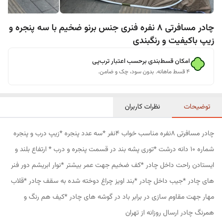
چادر مسافرتی 8 نفره فنری جنس برنو ضخیم با سه پنجره و
زیپ باکیفیت و رنگبندی
امکان قسط‌بندی برحسب اعتبار ترب‌پی
۴ قسط ماهانه. بدون سود، چک و ضامن.
توضیحات
نظرات کاربران
چادر مسافرتی 8نفره مناسب خواب 4نفر *سه عدد پنجره *زیپ درب و پنجره
شماره 10 دانه درشت *توری پشه بند در قسمت پنجره و درب * ارتفاع بلند و
ایستادن راحت داخل چادر *کف ضخیم جهت عمر بیشتر *نوار ابریشم دور فنر
های چادر *جیب داخل چادر *بند اویز چراغ دوخته شده به سقف چادر *قلاب
مهار جهت مقاوم سازی در برابر باد در گوشه های چادر *کیف هم رنگ و
همرنگ چادر ارسال روزانه از تهران