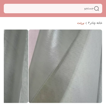
جستجو
خانه چادر۲
برزنت