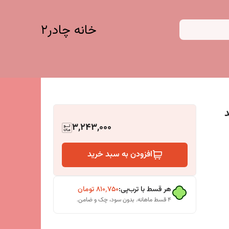
خانه چادر۲
صد
3,243,000
افزودن به سبد خرید
هر قسط با ترب‌پی:
۸۱۰٬۷۵۰
تومان
۴ قسط ماهانه. بدون سود، چک و ضامن.