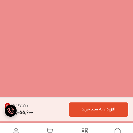
۵۷٬۱۹۷٬۷۰۰
1
%
افزودن به سبد خرید
56,055,600