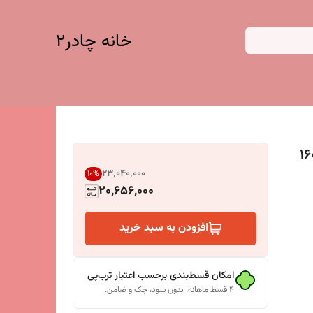
خانه چادر۲
د آب رنگ طوسی روشن عرض 160
۲۳٬۰۴۰٬۰۰۰
10
%
20,656,000
افزودن به سبد خرید
امکان قسط‌بندی برحسب اعتبار ترب‌پی
۴ قسط ماهانه. بدون سود، چک و ضامن.