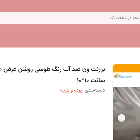
جو در محصولات
برزنت ون ض
سانت 10*10
دسته‌بندی
:
پرده و پارچه