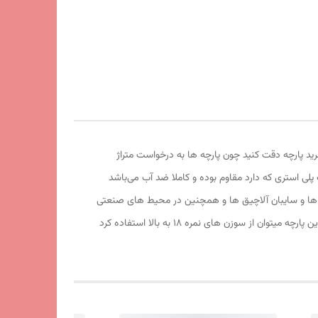
د پارچه دقت کنید چون پارچه ها به درخواست متراژ
مکان لغو سفارش و یا مرجوعی محصولات پارچه وجود ندارد. پارچه برزنت ون (Van ) بخاطر الیاف پلی استری که دارد مقاوم بوده و کاملا ضد آب می‌باشد
کت ها و سایبان آلاچیق ها و همچنین در محیط های صنعتی
و کارگاهی مناسب می باشد و انتقال گرما جلوگیری میکند عرض پارچه 160 سانتی متر می باشد و رنگ طوسی روشن، ضد آب است. برای دوخت این پارچه میتوان از سوزن های نمره 18 به بالا استفاده کرد