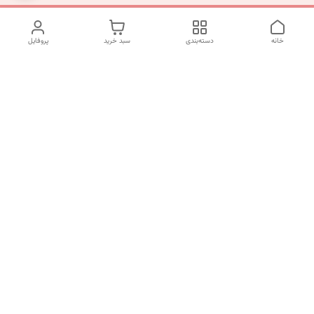
خانه
دسته‌بندی
سبد خرید
پروفایل
دسترسی سریع
تماس با ما
شکایات
درباره ما
قوانین و مقررات
سیاست حریم خصوصی
شماره تماس
09120511265
آدرس ایمیل
mahsasharahi1397@gmail.com