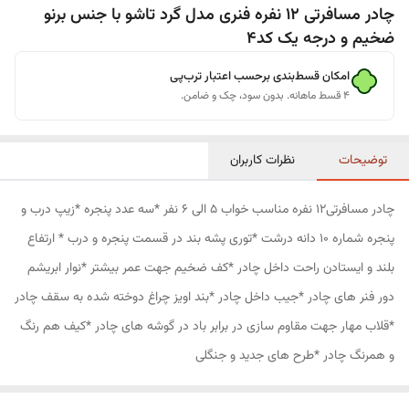
چادر مسافرتی 12 نفره فنری مدل گرد تاشو با جنس برنو
ضخیم و درجه یک کد4
امکان قسط‌بندی برحسب اعتبار ترب‌پی
۴ قسط ماهانه. بدون سود، چک و ضامن.
توضیحات
نظرات کاربران
چادر مسافرتی12 نفره مناسب خواب 5 الی 6 نفر *سه عدد پنجره *زیپ درب و
پنجره شماره 10 دانه درشت *توری پشه بند در قسمت پنجره و درب * ارتفاع
بلند و ایستادن راحت داخل چادر *کف ضخیم جهت عمر بیشتر *نوار ابریشم
دور فنر های چادر *جیب داخل چادر *بند اویز چراغ دوخته شده به سقف چادر
*قلاب مهار جهت مقاوم سازی در برابر باد در گوشه های چادر *کیف هم رنگ
و همرنگ چادر *طرح های جدید و جنگلی