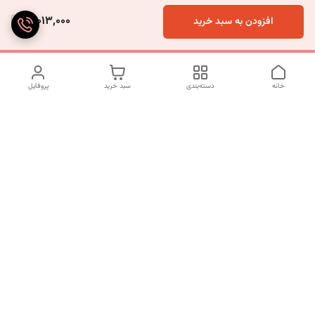
10,013,000
افزودن به سبد خرید
خانه
دسته‌بندی
سبد خرید
پروفایل
دسترسی سریع
تماس با ما
شکایات
درباره ما
قوانین و مقررات
سیاست حریم خصوصی
شماره تماس
09120511265