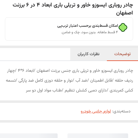
چادر روباری ایسوزو خاور و تریلی باری ابعاد 4 در 6 برزنت
اصفهان
امکان قسط‌بندی برحسب اعتبار ترب‌پی
۴ قسط ماهانه. بدون سود، چک و ضامن.
توضیحات
نظرات کاربران
چادر روباری ایسوزو خاور و تریلی باری جنس برزنت اصفهان /ابعاد 6*4 /چهار
ردیف حلقه /قابل اطمینان /ضد آب /نوار و حلقه دوزی کامل ضد پارگی /تسمه
کشی کمربندی /دارای دمبی کشش تنظیم /طناب مواد اول دو سر
دسته‌بندی
:
لوازم جانبی خودرو