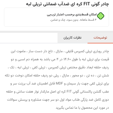
چادر گونی FIT کره ای ضدآب ضمانتی تریلی لبه
امکان قسط‌بندی برحسب اعتبار ترب‌پی
۴ قسط ماهانه. بدون سود، چک و ضامن.
توضیحات
نظرات کاربران
چادر روباری تریلی کمپرس قایقی ، مارال ، تاج دار دست ساز ، ماموت این
قیمت برای تریلی لبه با طول 14.60 در 4 می باشد به همراه دم اسبی و دو
ردیف حلقه ابعاد دقیق مختص تریلی کمپرس ، تریلی کفی ، تریلی لبه ، تک ،
شش تن ، ده تن ، دو محور ، مارال ، ریلی دو ردیف حلقه امکان دوخت دو تکه
برای تریلی کفی جهت بار سیمان و MDF قابل اطمینان ضد آب برزنت سر و
عقب گلشن پاکستانی گونی FIT کره ای اصل مارکدار نوار هفت سانتی و حلقه
دوزی کامل ضد پارگی طناب مواد اول دو سر جهت مشاوره و پرسش سوالات
در مورد این محصول با ما تماس بگیرید