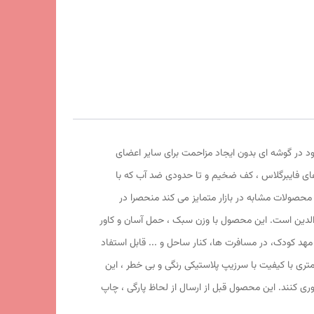
ود در گوشه ای بدون ایجاد مزاحمت برای سایر اعضای
های فایبرگلاس ، کف ضخیم و تا حدودی ضد آب که با
 محصولات مشابه در بازار متمایز می کند منحصرا در
 والدین است. این محصول با وزن سبک ، حمل آسان و کاور
1 سانتی متر و طول و عرض 95 در 95 سانتی متر در گوشه ای از منزل ، مهد کودک، در مسافرت ها، کنار ساحل و ... قابل استفاد
 السا با ظاهری زیبا و چشم نواز دارای پنجره توری تهویه ای مناسب برای فرزند دلبندتان بهمراه دارد و زیپ 150 سانتی متری با کیفیت با سرزیپ پلاستیکی رنگی و بی خطر ، این
وری کنند. این محصول قبل از ارسال از لحاظ پارگی ، چاپ