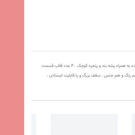
چادر مسافرتی ریپس 8 نفره . طول 250cm عرض 250cm ارتفاع210cm . سقف سه حالته . دارای سایبان بزرگ . چهار طرف درب بزرگ جمع شونده به همراه پشه بند و پنجره کوچک . 4 عدد قلاب قسمت
یشم دور زوار چادر کاور هم رنگ و هم جنس . سقف بزرگ و با قابلیت ایستادن .