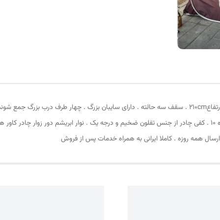
بالا و 4 عدد قلاب قسمت پایین . زیپ دانه درشت با شماره 10 . کفی چادر از جنس تفلون ضخیم و درجه یک . نوار ابر
ارسال همه روزه . کاملا ایرانی به همراه خدمات پس از فروش