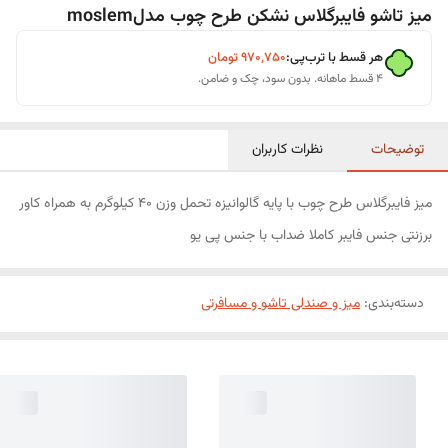
میز تاشو فایبرگلاس نشکن طرح چوب مدلmoslem
هر قسط با ترب‌پی:
۹۷۰٬۷۵۰
تومان
۴ قسط ماهانه. بدون سود، چک و ضامن.
توضیحات
نظرات کاربران
میز فایبرگلاس طرح چوب با پایه گالوانیزه تحمل وزن 40 کیلوگرم به همراه کاور
برزنتی جنس فایبر کاملا ضداب با جنس پی یو
دسته‌بندی
:
میز و صندلی تاشو و مسافرتی