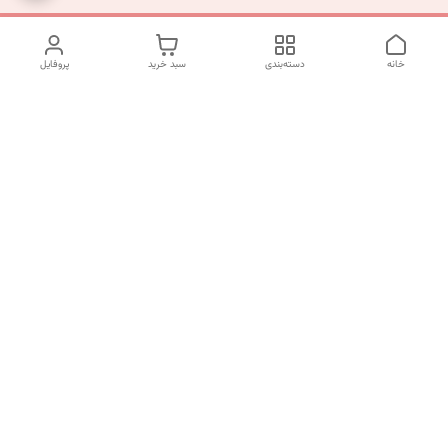
خانه
دسته‌بندی
سبد خرید
پروفایل
دسترسی سریع
تماس با ما
شکایات
درباره ما
قوانین و مقررات
سیاست حریم خصوصی
شماره تماس
09120511265
آدرس ایمیل
mahsasharahi1397@gmail.com