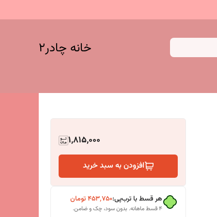
خانه چادر۲
1,815,000
افزودن به سبد خرید
هر قسط با ترب‌پی:
۴۵۳٬۷۵۰
تومان
۴ قسط ماهانه. بدون سود، چک و ضامن.