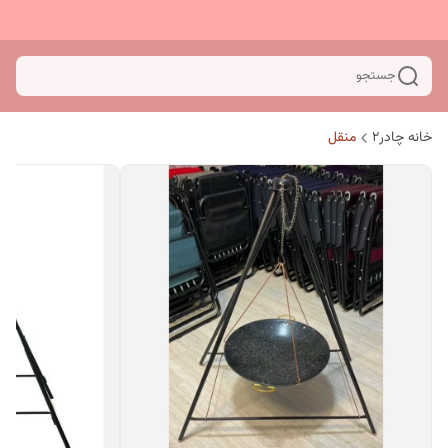
جستجو
خانه چادر۲
منقل