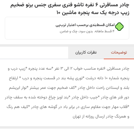
چادر مسافرتی 6 نفره تاشو فنری سفری جنس برنو ضخیم
زیپ درجه یک سه پنجره ماشین 10
امکان قسط‌بندی برحسب اعتبار ترب‌پی
۴ قسط ماهانه. بدون سود، چک و ضامن.
توضیحات
نظرات کاربران
چادر مسافرتی 6نفره مناسب خواب 2 الی 3 نفر *سه عدد پنجره *زیپ درب و
پنجره شماره 10 دانه درشت *توری پشه بند در قسمت پنجره و درب * ارتفاع
بلند و ایستادن راحت داخل چادر *کف ضخیم جهت عمر بیشتر *نوار ابریشم
دور فنر های چادر *جیب داخل چادر *بند اویز چراغ دوخته شده به سقف چادر
*قلاب مهار جهت مقاوم سازی در برابر باد در گوشه های چادر *کیف هم رنگ
و همرنگ چادر ارسال روزانه از تهران